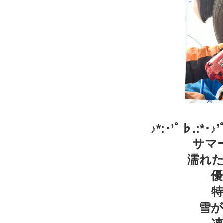
♪*:･’ﾟ♭.:*･♪’ﾟ
サマ
濡れ
優
雪が