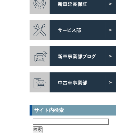
サイト内検索
検
索: