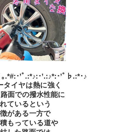
｡.*#:･’ﾟ.:*♪:･’.:♪*:･’ﾟ♭.:*･♪
ータイヤは熱に強く
た路面での撥水性能に
れているという
特徴がある一方で
積もっている道や