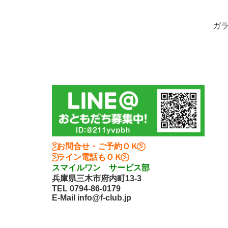
ガ
⍩⃝お問合せ・ご予約ＯＫ⍩⃝
⍩⃝ライン電話もＯＫ⍩⃝
スマイルワン サービス部
兵庫県三木市府内町13-3
TEL 0794-86-0179
E-Mail info@f-club.jp