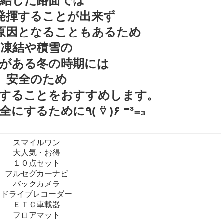
凍結した路面では
発揮することが出来ず
原因となることもあるため
凍結や積雪の
性がある冬の時期には
安全のため
することをおすすめします。
冬の運転を安全にするために٩( ⍢ )۶ ⁼³₌₃
スマイルワン
大人気・お得
１０点セット
フルセグカーナビ
バックカメラ
ドライブレコーダー
ＥＴＣ車載器
フロアマット