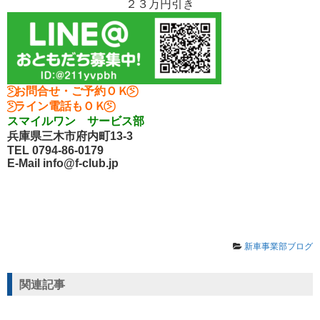
２３万円引き
⍩⃝お問合せ・ご予約ＯＫ⍩⃝
⍩⃝ライン電話もＯＫ⍩⃝
スマイルワン サービス部
兵庫県三木市府内町13-3
TEL 0794-86-0179
E-Mail info@f-club.jp
新車事業部ブログ
関連記事